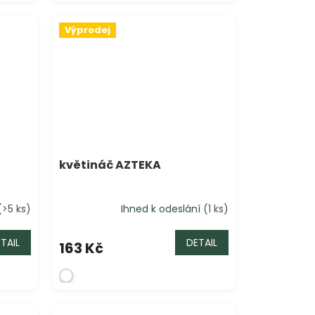
Výprodej
Sleva
květináč AZTEKA
(>5 ks)
Ihned k odeslání
(1 ks)
TAIL
DETAIL
163 Kč