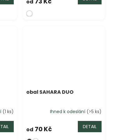
73 Kč
od
obal SAHARA DUO
ní
(1 ks)
Ihned k odeslání
(>5 ks)
TAIL
DETAIL
70 Kč
od