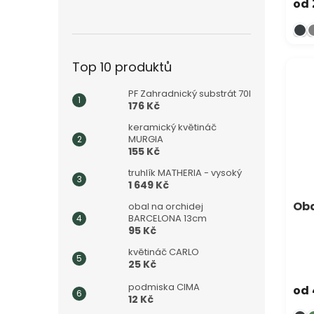
od
Top 10 produktů
PF Zahradnický substrát 70l
176 Kč
keramický květináč
MURGIA
155 Kč
truhlík MATHERIA - vysoký
1 649 Kč
Oba
obal na orchidej
BARCELONA 13cm
95 Kč
květináč CARLO
25 Kč
podmiska CIMA
od
12 Kč