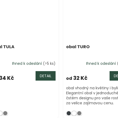
l TULA
obal TURO
Ihned k odeslání
(>5 ks)
Ihned k odeslání
DETAIL
DE
34 Kč
32 Kč
od
obal vhodný na květiny i byli
Elegantní obal v jednoduc
čstém designu pro vaše rost
za velice zajímavou cenu.