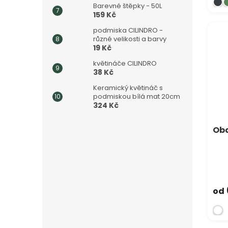
Barevné štěpky - 50L
159 Kč
podmiska CILINDRO -
různé velikosti a barvy
19 Kč
květináče CILINDRO
38 Kč
Keramický květináč s
podmiskou bílá mat 20cm
324 Kč
Oba
od