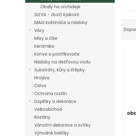
a
Obaly na orchideje
n
SLEVA - zboží II.jakosti
e
Ř
MAXI květináče a nádoby
l
a
Dopo
Vázy
z
Mísy a číše
e
Keramika
V
n
Konve a postřikovače
ý
í
p
p
Nádoby na dešťovou vodu
i
r
Substráty, kůry a štěpky
s
o
Hnojiva
p
d
Osiva
r
u
Ochrana rostlin
o
k
d
t
Doplňky a dekorace
u
ů
Velkoobchod
oba
k
Rostliny
t
Vánoční dekorace a svíčky
ů
Výhodné balíčky