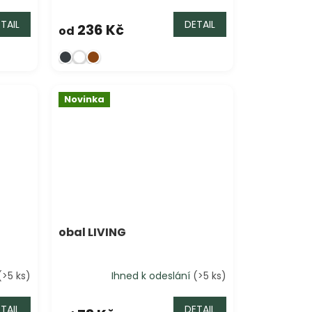
TAIL
DETAIL
236 Kč
od
Novinka
obal LIVING
(>5 ks)
Ihned k odeslání
(>5 ks)
TAIL
DETAIL