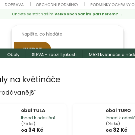
DOPRAVA
OBCHODNÍ PODMÍNKY
PODMÍNKY OCHRANY O
Chcete se stát naším
Velkoobchodním partnerem? →
HLEDAT
Obaly
SLEVA - zboží II.jakosti
MAXI květináče a nád
ly na květináče
rodávanější
obal TULA
obal TURO
Ihned k odeslání
Ihned k odesl
(>5 ks)
(>5 ks)
34 Kč
32 Kč
od
od