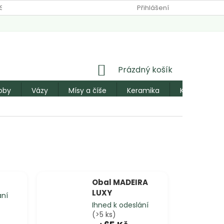
SOBNÍCH ÚDAJŮ
Přihlášení
NÁKUPNÍ
Prázdný košík
KOŠÍK
oby
Vázy
Mísy a číše
Keramika
Konve a pos
Obal MADEIRA
LUXY
ání
Ihned k odeslání
(>5 ks)