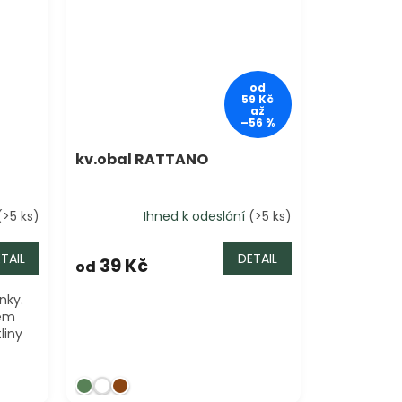
od
59 Kč
až
–56 %
kv.obal RATTANO
(>5 ks)
Ihned k odeslání
(>5 ks)
TAIL
DETAIL
39 Kč
od
nky.
hém
liny