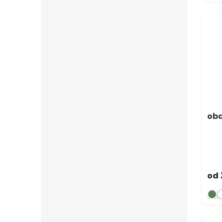
oba
od