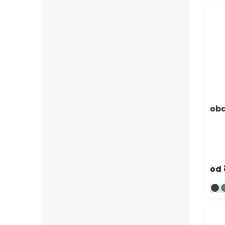
oba
od