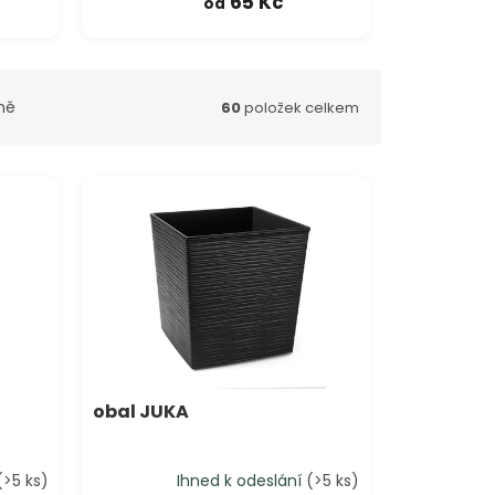
65 Kč
od
ně
60
položek celkem
obal JUKA
(>5 ks)
Ihned k odeslání
(>5 ks)