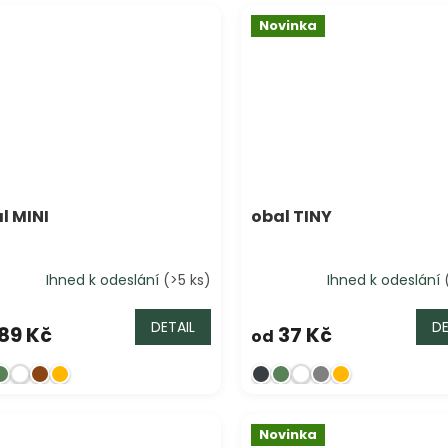
Novinka
l MINI
obal TINY
Ihned k odeslání
(>5 ks)
Ihned k odeslání
DETAIL
DE
89 Kč
37 Kč
od
Novinka