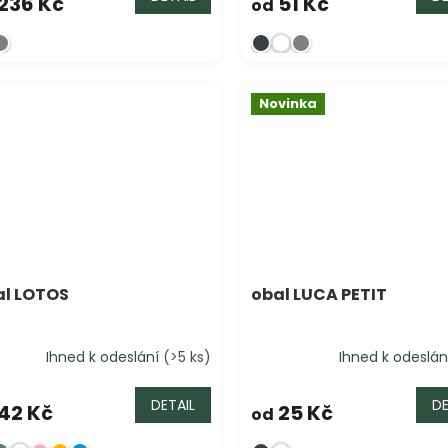
236 Kč
51 Kč
od
Novinka
l LOTOS
obal LUCA PETIT
Ihned k odeslání
(>5 ks)
Ihned k odeslá
DETAIL
DE
42 Kč
25 Kč
od