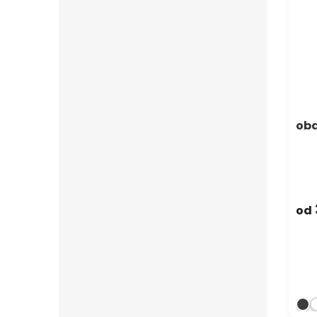
oba
od