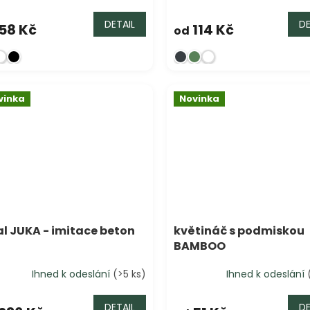
DETAIL
DE
58 Kč
114 Kč
od
vinka
Novinka
l JUKA - imitace beton
květináč s podmiskou
BAMBOO
Ihned k odeslání
(>5 ks)
Ihned k odeslání
DETAIL
DE