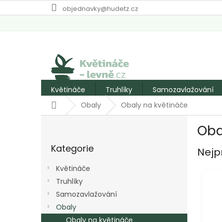
Přejít
objednavky@hudetz.cz
na
obsah
Květináče
Truhlíky
Samozavlažování
Domů
Obaly
Obaly na květináče
P
Oba
o
Přeskočit
s
Kategorie
kategorie
Nejp
t
r
Květináče
a
Truhlíky
n
Samozavlažování
n
í
Obaly
p
Obaly na květináče