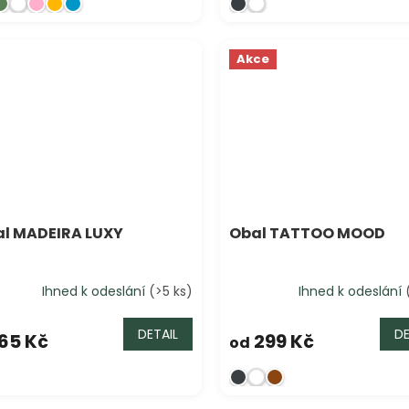
Akce
Sleva
l MADEIRA LUXY
Obal TATTOO MOOD
Ihned k odeslání
(>5 ks)
Ihned k odeslání
DETAIL
DE
65 Kč
299 Kč
od