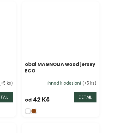
obal MAGNOLIA wood jersey
ECO
(>5 ks)
Ihned k odeslání
(>5 ks)
TAIL
DETAIL
42 Kč
od