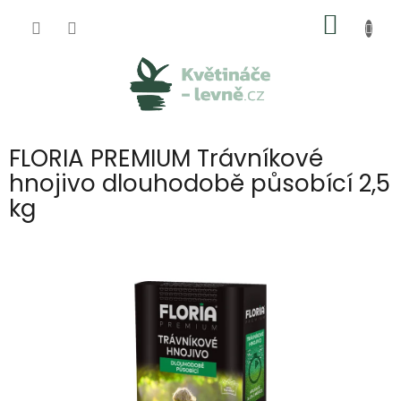
Přejít
NÁKUP
na
obsah
KOŠÍK
FLORIA PREMIUM Trávníkové
hnojivo dlouhodobě působící 2,5
kg