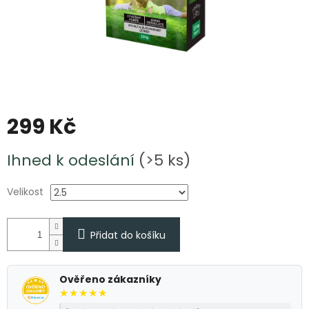
299 Kč
Měrná
Ihned k odeslání
(>5 ks)
cena:
Velikost
Přidat do košíku
Ověřeno zákazníky
★★★★★