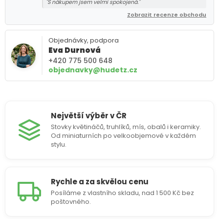
"S nákupem jsem velmi spokojená."
Zobrazit recenze obchodu
Objednávky, podpora
Eva Durnová
+420 775 500 648
objednavky@hudetz.cz
Největší výběr v ČR
Stovky květináčů, truhlíků, mís, obalů i keramiky.
Od miniaturních po velkoobjemové v každém
stylu.
Rychle a za skvělou cenu
Posíláme z vlastního skladu, nad 1 500 Kč bez
poštovného.