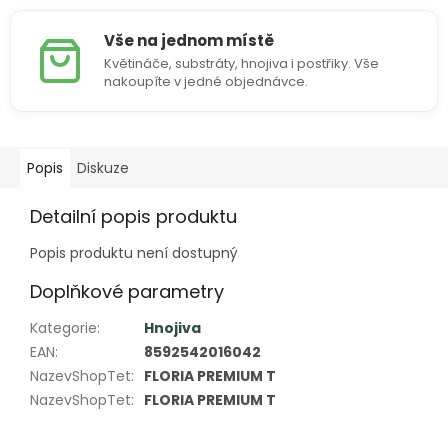
Vše na jednom místě
Květináče, substráty, hnojiva i postřiky. Vše
nakoupíte v jedné objednávce.
Popis
Diskuze
Detailní popis produktu
Popis produktu není dostupný
Doplňkové parametry
Kategorie
:
Hnojiva
EAN
:
8592542016042
NazevShopTet
:
FLORIA PREMIUM T
NazevShopTet
:
FLORIA PREMIUM T