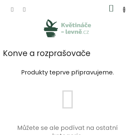
Přejít
NÁKUP
na
obsah
KOŠÍK
Konve a rozprašovače
Produkty teprve připravujeme.
Můžete se ale podívat na ostatní