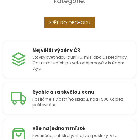
kategorie.
ZPĚT DO OBCHODU
Největší výběr v ČR
Stovky květináčů, truhlíků, mís, obalů i keramiky.
Od miniaturních po velkoobjemové v každém
stylu.
Rychle a za skvělou cenu
Posíláme z vlastního skladu, nad 1 500 Kč bez
poštovného.
Vše na jednom místě
Květináče, substráty, hnojiva i postřiky. Vše