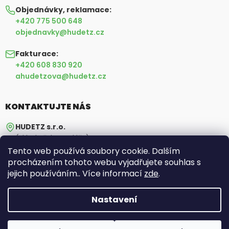
Objednávky, reklamace:
+420 775 500 648
objednavky@hudetz.cz
Fakturace:
+420 608 830 920
ahudetzova@hudetz.cz
KONTAKTUJTE NÁS
HUDETZ s.r.o.
(sklad vč. kanceláře)
Červená Voda 101
Tento web používá soubory cookie. Dalším
561 61 Červená Voda
procházením tohoto webu vyjadřujete souhlas s
jejich používáním.. Více informací
zde
.
Pracovní doba:
Po-Pá: 7:00 - 15:30
Nastavení