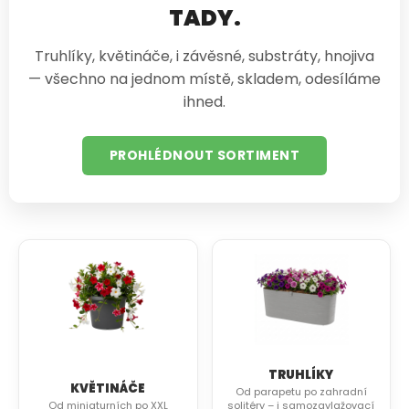
TADY.
Truhlíky, květináče, i závěsné, substráty, hnojiva
— všechno na jednom místě, skladem, odesíláme
ihned.
PROHLÉDNOUT SORTIMENT
TRUHLÍKY
KVĚTINÁČE
Od parapetu po zahradní
Od miniaturních po XXL
solitéry – i samozavlažovací