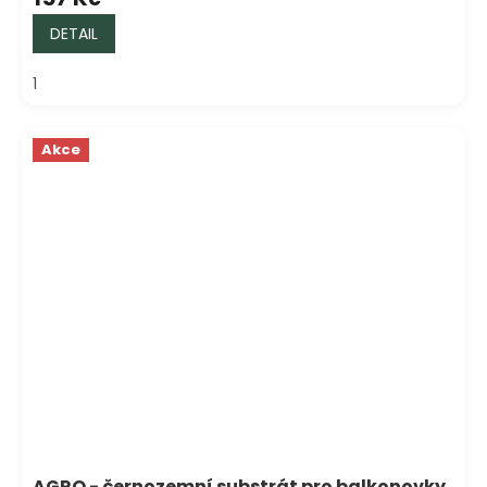
DETAIL
1
Akce
AGRO - černozemní substrát pro balkonovky