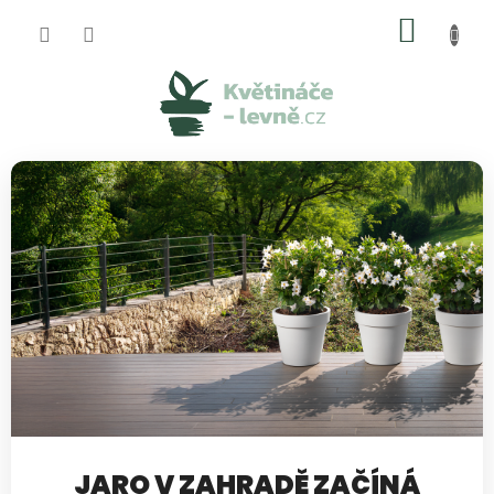
Přejít
NÁKUP
na
obsah
KOŠÍK
JARO V ZAHRADĚ ZAČÍNÁ