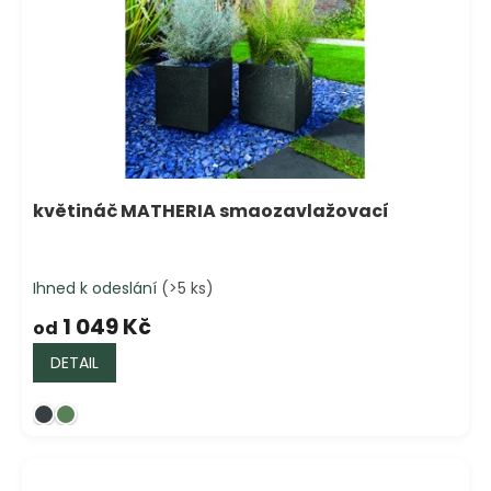
květináč MATHERIA smaozavlažovací
Ihned k odeslání
(>5 ks)
1 049 Kč
od
DETAIL