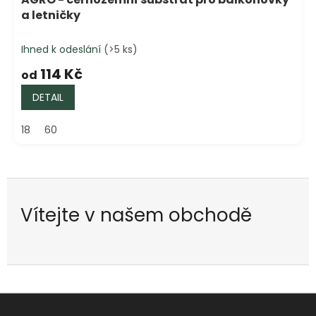
a letničky
Ihned k odeslání
(>5 ks)
114 Kč
od
DETAIL
18
60
Vítejte v našem obchodě