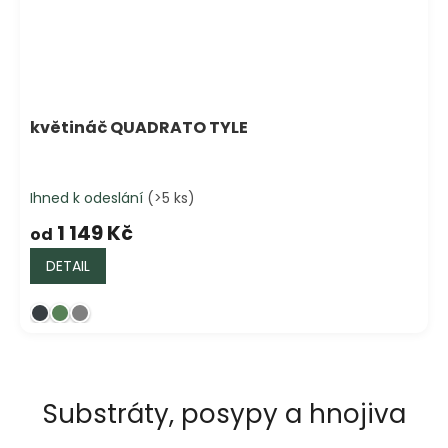
květináč QUADRATO TYLE
Ihned k odeslání
(>5 ks)
1 149 Kč
od
DETAIL
Substráty, posypy a hnojiva