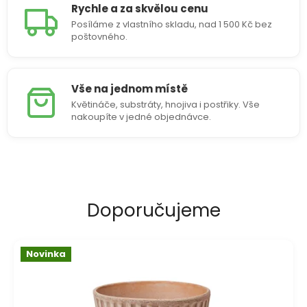
Rychle a za skvělou cenu
Posíláme z vlastního skladu, nad 1 500 Kč bez
poštovného.
Vše na jednom místě
Květináče, substráty, hnojiva i postřiky. Vše
nakoupíte v jedné objednávce.
V
í
t
Doporučujeme
e
j
Novinka
t
e
v