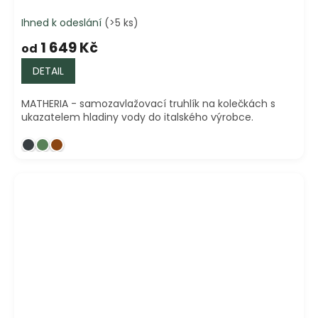
Ihned k odeslání
(>5 ks)
1 649 Kč
od
DETAIL
MATHERIA - samozavlažovací truhlík na kolečkách s
ukazatelem hladiny vody do italského výrobce.