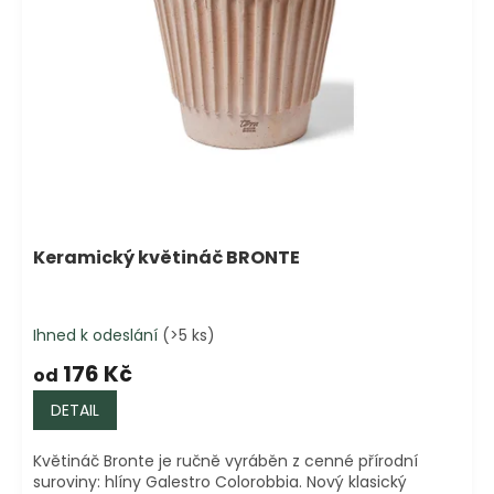
n
a
š
e
m
o
b
c
Keramický květináč BRONTE
h
o
d
Ihned k odeslání
(>5 ks)
ě
176 Kč
od
DETAIL
Květináč Bronte je ručně vyráběn z cenné přírodní
suroviny: hlíny Galestro Colorobbia. Nový klasický