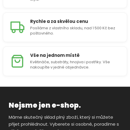
p
r
v
Rychle a za skvělou cenu
k
y
Posíláme z vlastního skladu, nad 1 500 Kč bez
v
poštovného.
ý
p
i
s
Vše na jednom místě
u
Květináče, substráty, hnojiva i postřiky. Vše
nakoupíte v jedné objednávce.
Nejsme jen e-shop.
Máme skutečný sklad plný zboží, který si můžete
přijet prohlédnout. Vyberete si osobně, poradíme s