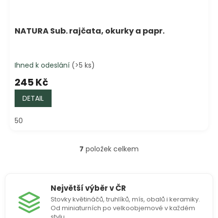
NATURA Sub. rajčata, okurky a papr.
Ihned k odeslání
(>5 ks)
245 Kč
DETAIL
50
7
položek celkem
O
v
l
á
Největší výběr v ČR
d
a
Stovky květináčů, truhlíků, mís, obalů i keramiky.
c
Od miniaturních po velkoobjemové v každém
í
stylu.