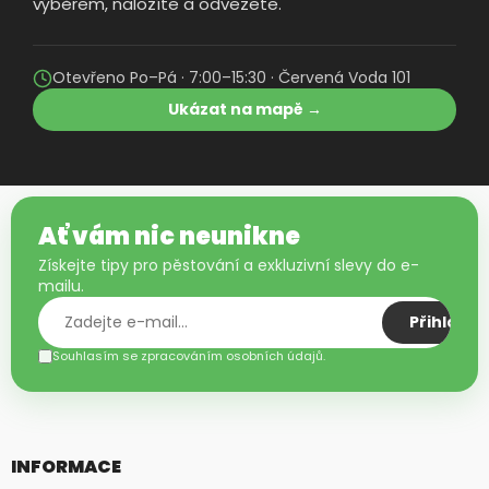
výběrem, naložíte a odvezete.
Otevřeno Po–Pá · 7:00–15:30 · Červená Voda 101
Ukázat na mapě →
Ať vám nic neunikne
Získejte tipy pro pěstování a exkluzivní slevy do e-
mailu.
Přihlásit
Souhlasím se zpracováním osobních údajů.
INFORMACE