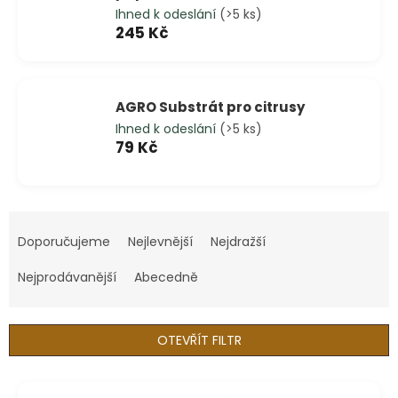
Ihned k odeslání
(>5 ks)
245 Kč
AGRO Substrát pro citrusy
Ihned k odeslání
(>5 ks)
79 Kč
Ř
a
Doporučujeme
Nejlevnější
Nejdražší
z
e
Nejprodávanější
Abecedně
n
í
p
OTEVŘÍT FILTR
r
o
V
d