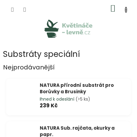
Přejít
NÁKUP
na
obsah
KOŠÍK
Substráty speciální
Nejprodávanější
NATURA přírodní substrát pro
Borůvky a Brusinky
Ihned k odeslání
(>5 ks)
239 Kč
NATURA Sub. rajčata, okurky a
papr.