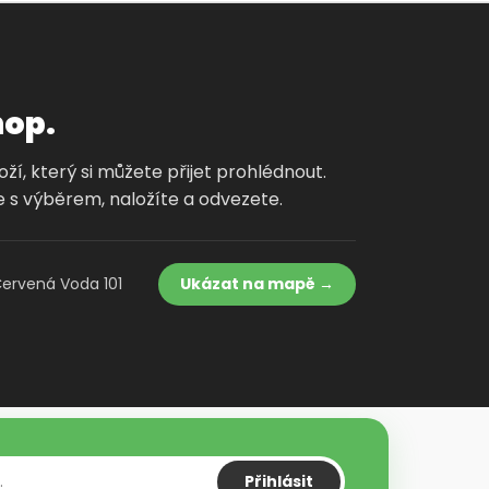
hop.
í, který si můžete přijet prohlédnout.
 s výběrem, naložíte a odvezete.
Červená Voda 101
Ukázat na mapě →
Přihlásit