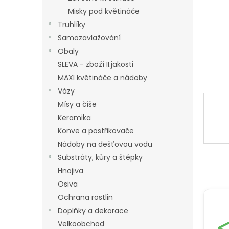
a
Misky pod květináče
n
Truhlíky
e
Samozavlažování
l
Obaly
SLEVA - zboží II.jakosti
MAXI květináče a nádoby
Vázy
Mísy a číše
Keramika
Konve a postřikovače
Nádoby na dešťovou vodu
Substráty, kůry a štěpky
Hnojiva
Osiva
Ochrana rostlin
Doplňky a dekorace
Velkoobchod