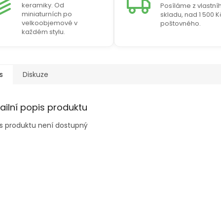
keramiky. Od
Posíláme z vlastní
miniaturních po
skladu, nad 1 500 
velkoobjemové v
poštovného.
každém stylu.
s
Diskuze
ailní popis produktu
s produktu není dostupný