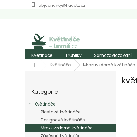
Přejít
objednavky@hudetz.cz
na
obsah
Květináče
Truhlíky
Samozavlažování
Domů
Květináče
Mrazuvzdorné květináče
P
kvě
o
Přeskočit
s
Kategorie
kategorie
t
r
Květináče
a
Plastové květináče
n
Designové květináče
n
í
Mrazuvzdorné květináče
p
Závěsné květináče