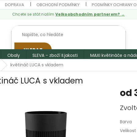
DOPRAVA
OBCHODNÍ PODMÍNKY
PODMÍNKY OCHRANY O
Chcete se stát naším
Velkoobchodním partnerem? →
HLEDAT
Obaly
SLEVA - zboží II.jakosti
MAXI květináče a nád
květináč LUCA s vkladem
tináč LUCA s vkladem
od
Měrná
Zvolt
cena:
Barva
Velikost