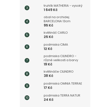
truhlík MATHERIA - vysoký
1 649 Kč
obal na orchidej
BARCELONA 13cm
95 Kč
květináč CARLO
25 Kč
podmiska CIMA
12 Kč
podmiska CILINDRO -
různé velikosti a barvy
19 Kč
květináče CILINDRO
38 Kč
podmiska OMNIA TERRAE
17 Kč
podmiska TERRA NATUR
24 Kč