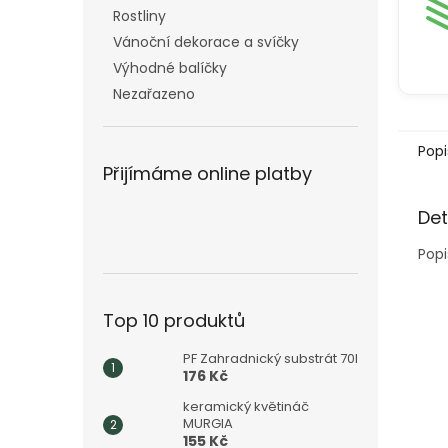
Rostliny
Vánoční dekorace a svíčky
Výhodné balíčky
Nezařazeno
Popi
Přijímáme online platby
Det
Popi
Top 10 produktů
PF Zahradnický substrát 70l
176 Kč
keramický květináč
MURGIA
155 Kč