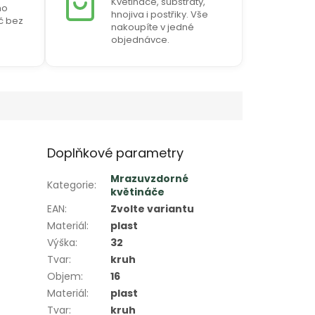
Květináče, substráty,
ho
hnojiva i postřiky. Vše
Kč bez
nakoupíte v jedné
objednávce.
Doplňkové parametry
Mrazuvzdorné
Kategorie
:
květináče
EAN
:
Zvolte variantu
Materiál
:
plast
Výška
:
32
Tvar
:
kruh
Objem
:
16
Materiál
:
plast
Tvar
:
kruh