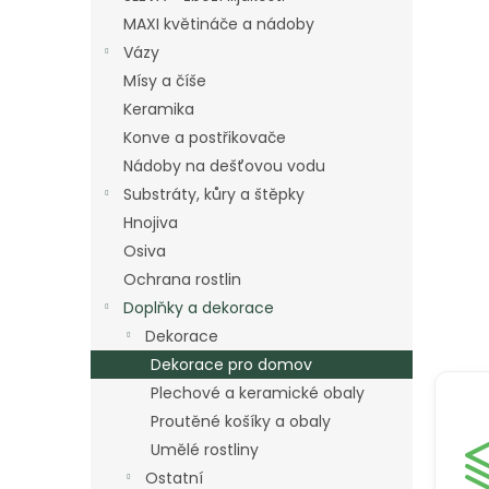
a
MAXI květináče a nádoby
n
Vázy
e
Mísy a číše
l
Keramika
Konve a postřikovače
Nádoby na dešťovou vodu
Substráty, kůry a štěpky
Hnojiva
Osiva
Ochrana rostlin
Doplňky a dekorace
Dekorace
Dekorace pro domov
Plechové a keramické obaly
Proutěné košíky a obaly
Umělé rostliny
Ostatní