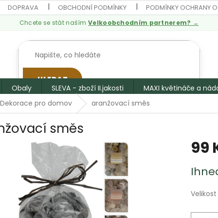
DOPRAVA
OBCHODNÍ PODMÍNKY
PODMÍNKY OCHRANY O
Chcete se stát naším
Velkoobchodním partnerem? →
HLEDAT
Obaly
SLEVA - zboží II.jakosti
MAXI květináče a nád
Dekorace pro domov
aranžovací směs
nžovací směs
99 
Měrná
Ihne
cena:
Velikost