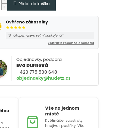
Přidat do košíku
Ověřeno zákazníky
★★★★★
"S nákupem jsem velmi spokojená."
Zobrazit recenze obchodu
Objednávky, podpora
Eva Durnová
+420 775 500 648
objednavky@hudetz.cz
Vše na jednom
vělou
místě
Květináče, substráty,
ho
hnojiva i postřiky. Vše