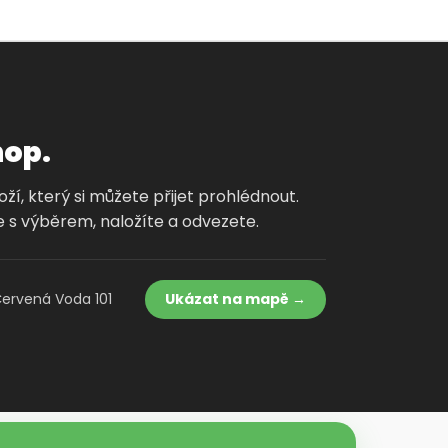
hop.
í, který si můžete přijet prohlédnout.
 s výběrem, naložíte a odvezete.
Červená Voda 101
Ukázat na mapě →