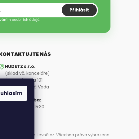
Přihlásit
váním osobních údajů.
KONTAKTUJTE NÁS
HUDETZ s.r.o.
(sklad vč. kanceláře)
Červená Voda 101
561 61 Červená Voda
ouhlasím
Pracovní doba:
Po-Pá: 7:00 - 15:30
© 2026 Květináče-levně.cz. Všechna práva vyhrazena.