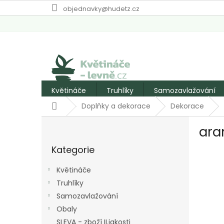
Přejít
objednavky@hudetz.cz
na
obsah
Květináče
Truhlíky
Samozavlažování
Domů
Doplňky a dekorace
Dekorace
P
ara
o
Přeskočit
s
Kategorie
kategorie
t
r
Květináče
a
Truhlíky
n
Samozavlažování
n
í
Obaly
p
SLEVA - zboží II.jakosti