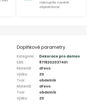
Kč bez
nakoupíte v jedné
objednávce.
Doplňkové parametry
Kategorie
:
Dekorace pro domov
EAN
:
8719202037401
Materiál
:
dřevo
Výška
:
20
Tvar
:
obdelník
Materiál
:
dřevo
Tvar
:
obdelník
Výška
:
20