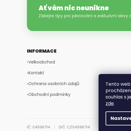
Ať vám nic neunikne
Získejte tipy pro pěstování a exkluzivní slevy
INFORMACE
Velkoobchod
Kontakt
Ochrana osobních údajů
Tento web 
procházení
Obchodní podmínky
souhlas s j
zde
.
Nastave
IČ: 04596714
|
DIČ: CZ04596714