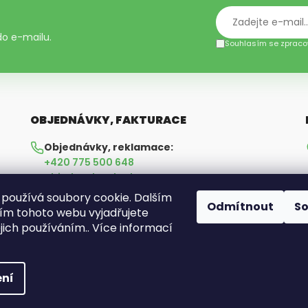
 do e-mailu.
Souhlasím se zpraco
OBJEDNÁVKY, FAKTURACE
Objednávky, reklamace:
+420 775 500 648
objednavky@hudetz.cz
používá soubory cookie. Dalším
Odmítnout
S
Fakturace:
m tohoto webu vyjadřujete
+420 608 830 920
ejich používáním.. Více informací
ahudetzova@hudetz.cz
ní