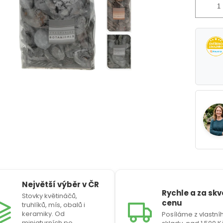
Největší výběr v ČR
Rychle a za sk
Stovky květináčů,
cenu
truhlíků, mís, obalů i
keramiky. Od
Posíláme z vlastní
miniaturních po