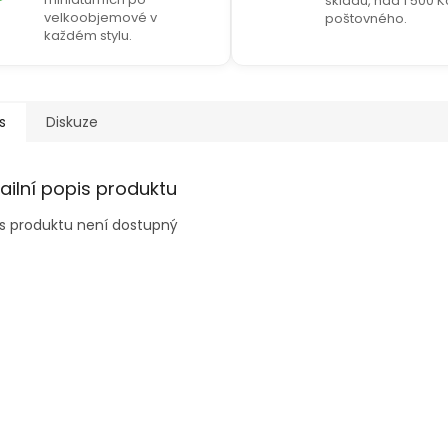
skladu, nad 1 500 
velkoobjemové v
poštovného.
každém stylu.
s
Diskuze
ailní popis produktu
s produktu není dostupný