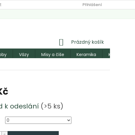
SOBNÍCH ÚDAJŮ
Přihlášení
NÁKUPNÍ
Prázdný košík
KOŠÍK
oby
Vázy
Mísy a číše
Keramika
Konve a pos
Kč
d k odeslání
(>5 ks)