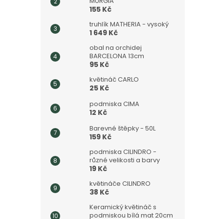
MURGIA
155 Kč
truhlík MATHERIA - vysoký
1 649 Kč
obal na orchidej
BARCELONA 13cm
95 Kč
květináč CARLO
25 Kč
podmiska CIMA
12 Kč
Barevné štěpky - 50L
159 Kč
podmiska CILINDRO -
různé velikosti a barvy
19 Kč
květináče CILINDRO
38 Kč
Keramický květináč s
podmiskou bílá mat 20cm