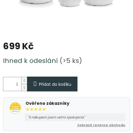
699 Kč
Měrná
Ihned k odeslání
(>5 ks)
cena:
Přidat do košíku
Ověřeno zákazníky
★★★★★
"S nákupem jsem velmi spokojená."
Zobrazit recenze obchodu