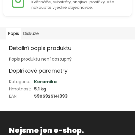
Květináče, substráty, hnojiva i postřiky. Vše
nakoupíte v jedné objednávce.
Popis
Diskuze
Detailní popis produktu
Popis produktu není dostupný
Doplňkové parametry
Kategorie
:
Keramika
Hmotnost
:
5.1 kg
EAN
:
5905925141393
Nejsme jen e-shop.