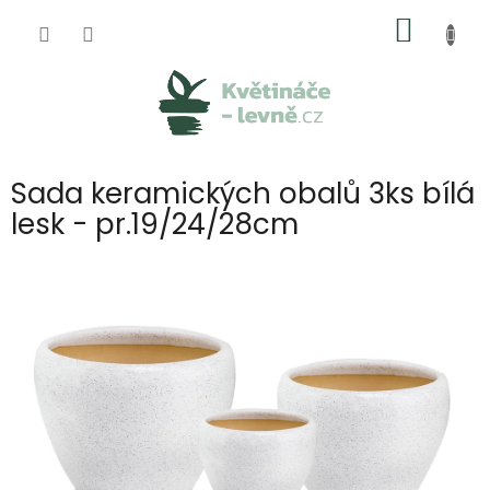
Přejít
NÁKUP
na
obsah
KOŠÍK
Sada keramických obalů 3ks bílá
lesk - pr.19/24/28cm