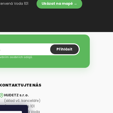
Červená Voda 101
Ukázat na mapě →
Přihlásit
váním osobních údajů.
KONTAKTUJTE NÁS
HUDETZ s.r.o.
(sklad vč. kanceláře)
Červená Voda 101
561 61 Červená Voda