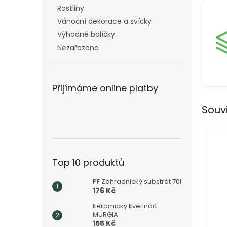
Rostliny
Vánoční dekorace a svíčky
Výhodné balíčky
Nezařazeno
Přijímáme online platby
Souv
Top 10 produktů
PF Zahradnický substrát 70l
176 Kč
keramický květináč
MURGIA
155 Kč