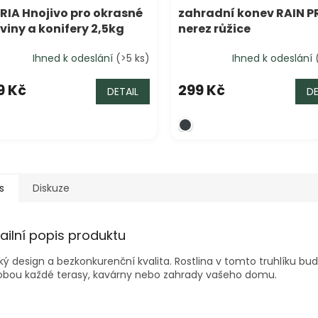
RIA Hnojivo pro okrasné
zahradní konev RAIN PR
viny a konifery 2,5kg
nerez růžice
Ihned k odeslání
(>5 ks)
Ihned k odeslání
9 Kč
299 Kč
DETAIL
DE
s
Diskuze
ailní popis produktu
ský design a bezkonkurenční kvalita. Rostlina v tomto truhlíku bu
obou každé terasy, kavárny nebo zahrady vašeho domu.