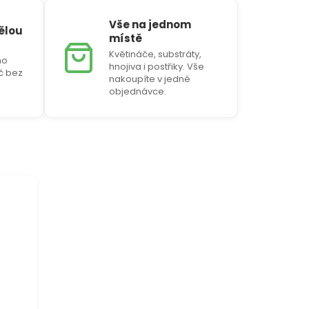
Vše na jednom
vělou
místě
Květináče, substráty,
ho
hnojiva i postřiky. Vše
Kč bez
nakoupíte v jedné
objednávce.