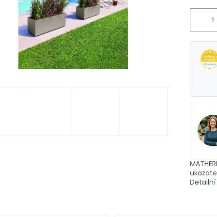
MATHERI
ukazate
Detailn