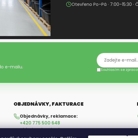
Otevřeno Po–Pá · 7:00–15:30 · 
 do e-mailu.
Souhlasím se zpraco
OBJEDNÁVKY, FAKTURACE
Objednávky, reklamace:
+420 775 500 648
objednavky@hudetz.cz