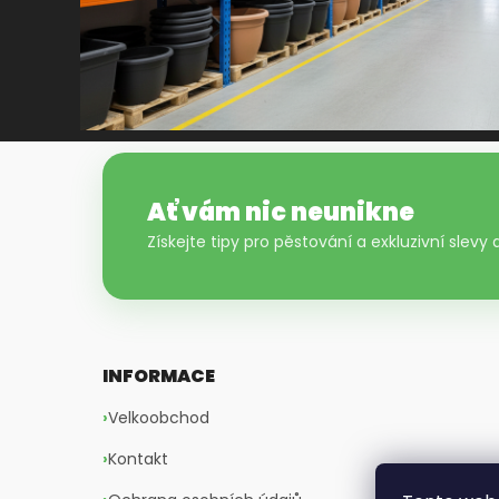
Ať vám nic neunikne
Získejte tipy pro pěstování a exkluzivní slevy
INFORMACE
Velkoobchod
Kontakt