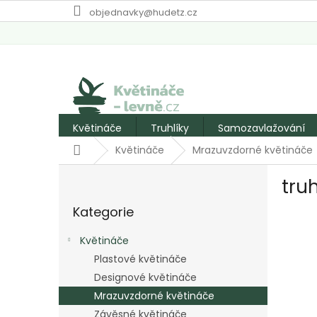
Přejít
objednavky@hudetz.cz
na
obsah
Květináče
Truhlíky
Samozavlažování
Domů
Květináče
Mrazuvzdorné květináče
P
tru
o
Přeskočit
s
Kategorie
kategorie
t
r
Květináče
a
Plastové květináče
n
Designové květináče
n
í
Mrazuvzdorné květináče
p
Závěsné květináče