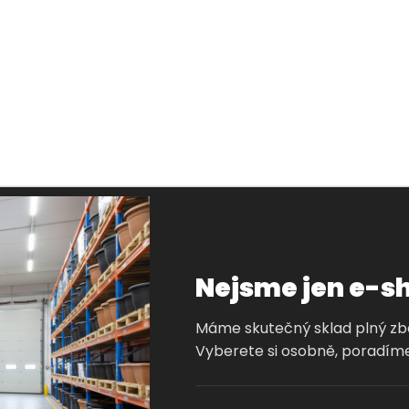
Nejsme jen e-s
Máme skutečný sklad plný zbož
Vyberete si osobně, poradíme