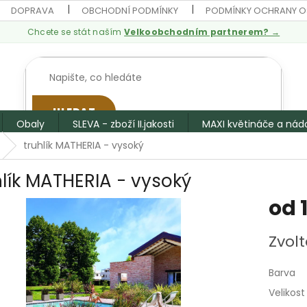
DOPRAVA
OBCHODNÍ PODMÍNKY
PODMÍNKY OCHRANY O
Chcete se stát naším
Velkoobchodním partnerem? →
HLEDAT
Obaly
SLEVA - zboží II.jakosti
MAXI květináče a nád
truhlík MATHERIA - vysoký
hlík MATHERIA - vysoký
od
Měrná
Zvolt
cena:
Barva
Velikost