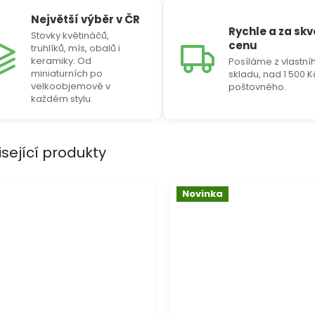
Největší výběr v ČR
Rychle a za sk
Stovky květináčů,
cenu
truhlíků, mís, obalů i
keramiky. Od
Posíláme z vlastní
miniaturních po
skladu, nad 1 500 
velkoobjemové v
poštovného.
každém stylu.
isející produkty
Novinka