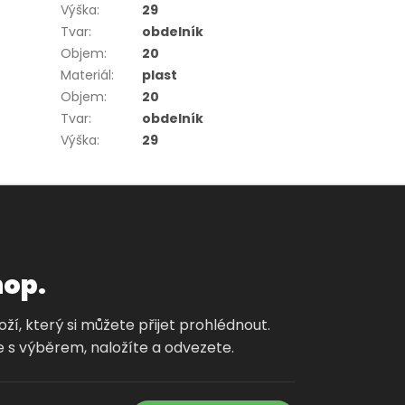
Výška
:
29
Tvar
:
obdelník
Objem
:
20
Materiál
:
plast
Objem
:
20
Tvar
:
obdelník
Výška
:
29
hop.
í, který si můžete přijet prohlédnout.
 s výběrem, naložíte a odvezete.