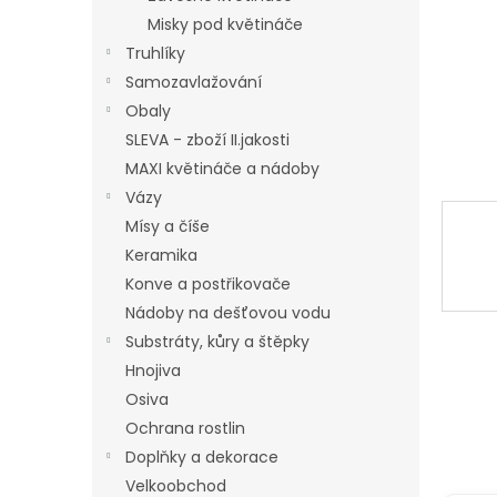
a
Misky pod květináče
n
Truhlíky
e
Samozavlažování
l
Obaly
SLEVA - zboží II.jakosti
MAXI květináče a nádoby
Vázy
Mísy a číše
Keramika
Konve a postřikovače
Nádoby na dešťovou vodu
Substráty, kůry a štěpky
Hnojiva
Osiva
Ochrana rostlin
Doplňky a dekorace
Velkoobchod