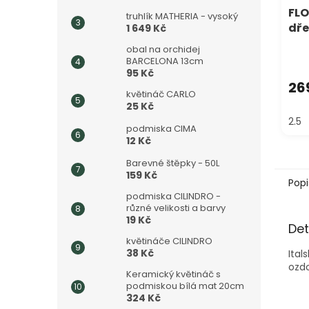
FLO
truhlík MATHERIA - vysoký
dře
1 649 Kč
obal na orchidej
BARCELONA 13cm
95 Kč
26
květináč CARLO
25 Kč
2.5
podmiska CIMA
12 Kč
Barevné štěpky - 50L
159 Kč
Popi
podmiska CILINDRO -
různé velikosti a barvy
19 Kč
Det
květináče CILINDRO
38 Kč
Ital
ozd
Keramický květináč s
podmiskou bílá mat 20cm
324 Kč