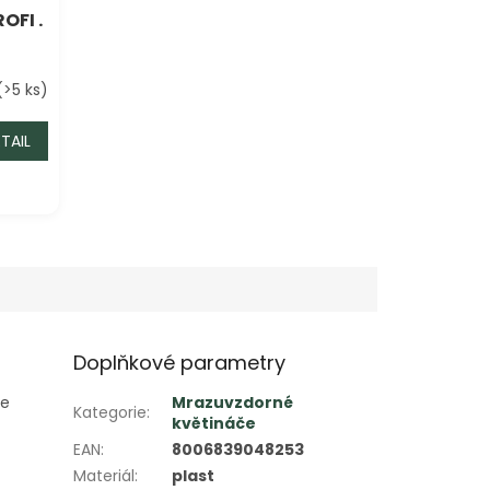
OFI .
(>5 ks)
TAIL
Doplňkové parametry
de
Mrazuvzdorné
Kategorie
:
květináče
EAN
:
8006839048253
Materiál
:
plast